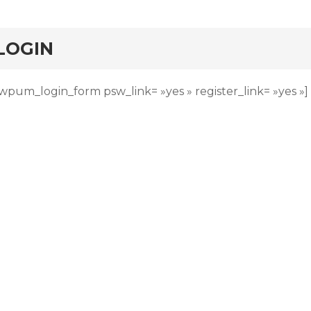
LOGIN
[wpum_login_form psw_link= »yes » register_link= »yes »]