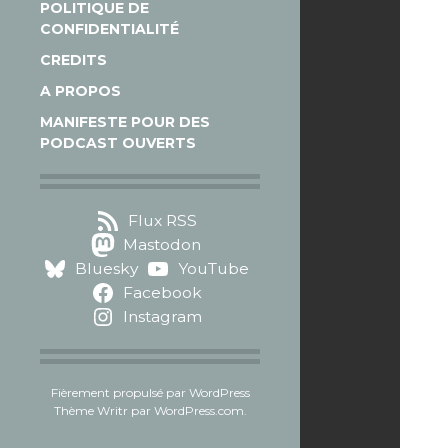
POLITIQUE DE
CONFIDENTIALITÉ
CREDITS
A PROPOS
MANIFESTE POUR DES
PODCAST OUVERTS
Flux RSS
Mastodon
Bluesky
YouTube
Facebook
Instagram
Fièrement propulsé par WordPress
Thème Writr par
WordPress.com
.