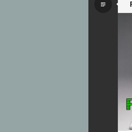
Par
défaut