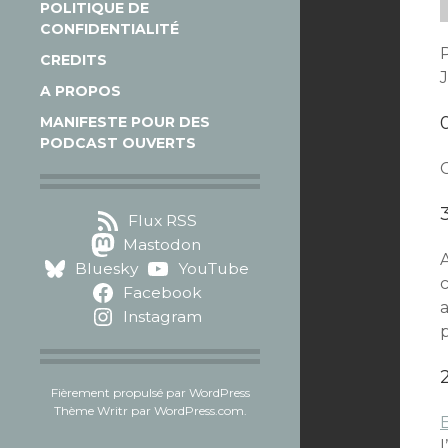
POLITIQUE DE
CONFIDENTIALITÉ
CREDITS
J
A PROPOS
MANIFESTE POUR DES
PODCAST OUVERTS
Flux RSS
Mastodon
A
Bluesky
YouTube
c
Facebook
a
Instagram
p
Fièrement propulsé par WordPress
Thème Writr par
WordPress.com
.
l