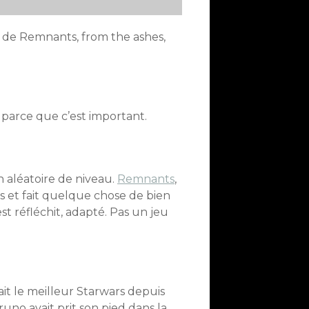
 de Remnants, from the ashes,
 parce que c’est important.
n aléatoire de niveau.
Remnants
,
s et fait quelque chose de bien
st réfléchit, adapté. Pas un jeu
était le meilleur Starwars depuis
runo avait prit son pied dans la