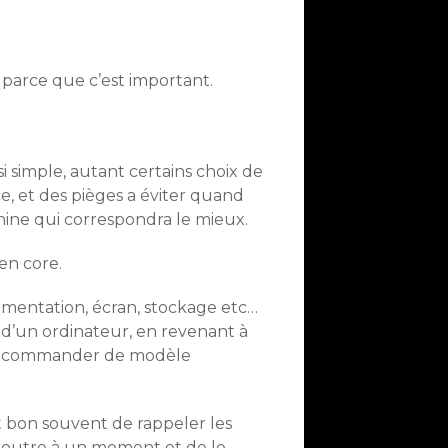
 parce que c’est important.
i simple, autant certains choix de
ce, et des pièges a éviter quand
ine qui correspondra le mieux.
en core.
limentation, écran, stockage etc…
d’un ordinateur, en revenant à
ns recommander de modèle
st bon souvent de rappeler les
r outre à un moment et de le