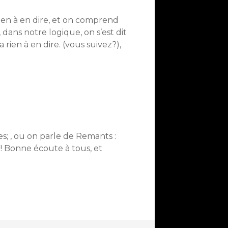
 rien à en dire, et on comprend
dans notre logique, on s’est dit
 rien à en dire. (vous suivez?),
s; , ou on parle de Remants :
 ! Bonne écoute à tous, et