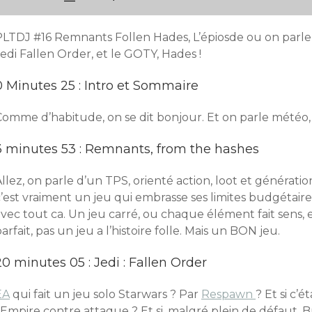
PLTDJ #16 Remnants Follen Hades, L’épiosde ou on parle
edi Fallen Order, et le GOTY, Hades !
0 Minutes 25 : Intro et Sommaire
Comme d’habitude, on se dit bonjour. Et on parle météo,
3 minutes 53 : Remnants, from the hashes
llez, on parle d’un TPS, orienté action, loot et génératio
’est vraiment un jeu qui embrasse ses limites budgétaire
vec tout ca. Un jeu carré, ou chaque élément fait sens, e
arfait, pas un jeu a l’histoire folle. Mais un BON jeu.
20 minutes 05 : Jedi : Fallen Order
EA
qui fait un jeu solo Starwars ? Par
Respawn
? Et si c’
’Empire contre attaque ? Et si, malgré plein de défaut, B