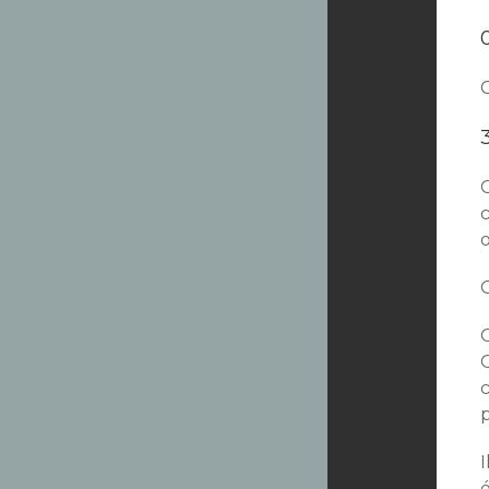
C
c
O
I