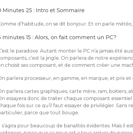
0 Minutes 25 : Intro et Sommaire
Comme d’habitude, on se dit bonjour. Et on parle météo,
3 minutes 15 : Alors, on fait comment un PC?
’est le paradoxe. Autant monter le PC n’a jamais été auss
omposants, c’est la jingle. On parlera de notre expérien
on choisit ses composant, et de comment créer une mach
On parlera processeur, en gamme, en marque, et prix et 
n parlera cartes graphiques, carte mère, ram, boitiers, a
On essayera donc de traiter chaque composant essentiel 
chaque fois sur ce qu’il faut essayer de privilégier. Sa
particulier, parce que tout bouge.
l s’agira pour beaucoup de banalités évidentes. Mais il e
évidences, parce que ca nous est a tous arriver de passe