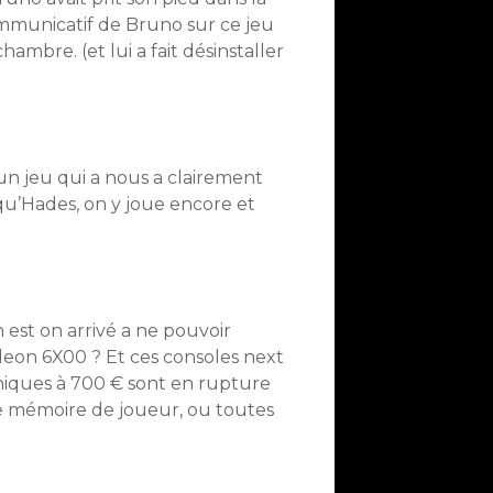
ommunicatif de Bruno sur ce jeu
hambre. (et lui a fait désinstaller
un jeu qui a nous a clairement
qu’Hades, on y joue encore et
est on arrivé a ne pouvoir
on 6X00 ? Et ces consoles next
hiques à 700 € sont en rupture
de mémoire de joueur, ou toutes