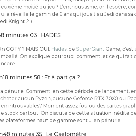
deuxième moitié du jeu? L’enthousiasme, on l’espère, c
ui a réveillé le gamin de 6 ans qui jouait au Jedi dans sa c
edi Knight 2 )
38 minutes 03 : HADES
Un GOTY ? MAIS OUI.
Hades
, de
SuperGiant
Game, c’est 
emballé. On explique pourquoi, comment, et ce qui fait 
encore.
1h18 minutes 58 : Et à part ça ?
La pénurie. Comment, en cette période de lancement, en 
acheter aucun Ryzen, aucune Geforce RTX 30X0 ou Rade
gen introuvables? Moment assez fou ou des cartes grap
de stock partout. On discute de cette situation inédite 
les plateformes haut de gamme sont … en pénurie.
1h48 minutes 35 : Le Osefomètre