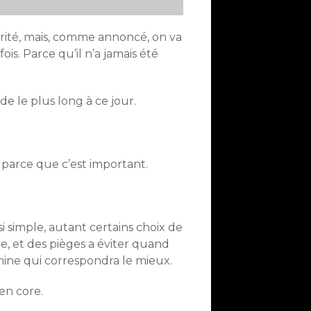
rité, mais, comme annoncé, on va
s. Parce qu’il n’a jamais été
ode le plus long à ce jour.
 parce que c’est important.
i simple, autant certains choix de
ce, et des pièges a éviter quand
ine qui correspondra le mieux.
en core.