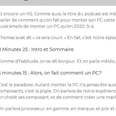
Et encore un HS. Comme quoi, le titre du podcast est mé
arler de comment qu’on fait pour monter son PC cette foi
ussi simple de monter un PC qu’en 2020. Si si.
homas avait dit « ca sera court. » En fait, c’est notre épis
0 Minutes 25 : Intro et Sommaire
Comme d’habitude, on se dit bonjour. Et on parle météo,
3 minutes 15 : Alors, on fait comment un PC?
’est le paradoxe. Autant monter le PC n’a jamais été auss
omposants, c’est la jingle. On parlera de notre expérien
on choisit ses composant, et de comment créer une mach
On parlera processeur, en gamme, en marque, et prix et 