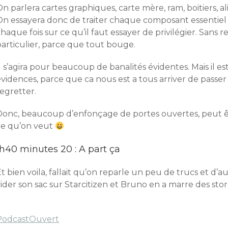
n parlera cartes graphiques, carte mère, ram, boitiers, a
On essayera donc de traiter chaque composant essentiel 
chaque fois sur ce qu’il faut essayer de privilégier. Sa
particulier, parce que tout bouge.
l s’agira pour beaucoup de banalités évidentes. Mais il e
évidences, parce que ca nous est a tous arriver de passe
egretter.
Donc, beaucoup d’enfonçage de portes ouvertes, peut êt
ce qu’on veut
1h40 minutes 20 : A part ça
t bien voila, fallait qu’on reparle un peu de trucs et d’
ider son sac sur Starcitizen et Bruno en a marre des stor
PodcastOuvert