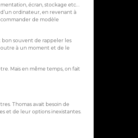
limentation, écran, stockage etc…
d’un ordinateur, en revenant à
ns recommander de modèle
st bon souvent de rappeler les
r outre à un moment et de le
re. Mais en même temps, on fait
autres. Thomas avait besoin de
es et de leur options inexistantes.