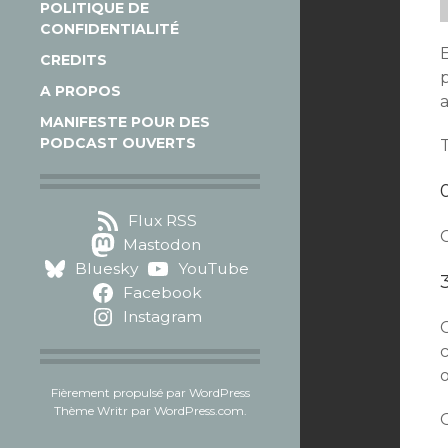
POLITIQUE DE
CONFIDENTIALITÉ
CREDITS
p
A PROPOS
a
MANIFESTE POUR DES
PODCAST OUVERTS
T
Flux RSS
Mastodon
Bluesky
YouTube
Facebook
Instagram
C
c
Fièrement propulsé par WordPress
Thème Writr par
WordPress.com
.