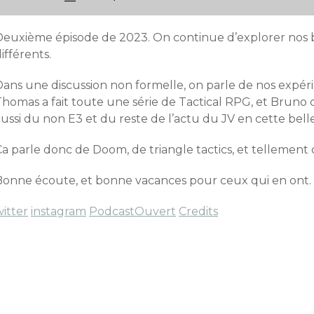
Deuxième épisode de 2023. On continue d’explorer nos ba
ifférents.
ans une discussion non formelle, on parle de nos expérie
Thomas a fait toute une série de Tactical RPG, et Bruno 
aussi du non E3 et du reste de l’actu du JV en cette bel
Ca parle donc de Doom, de triangle tactics, et tellement
Bonne écoute, et bonne vacances pour ceux qui en ont.
itter
instagram
PodcastOuvert
Credits