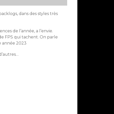
cklogs, dans des styles très
nces de l’année, a l’envie.
de FPS qui tachent. On parle
le année 2023
 d’autres…