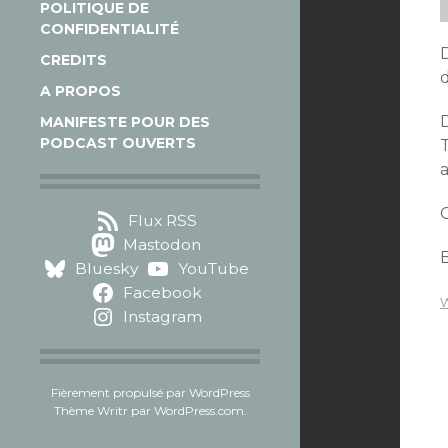
POLITIQUE DE
CONFIDENTIALITÉ
CREDITS
d
A PROPOS
D
MANIFESTE POUR DES
PODCAST OUVERTS
Flux RSS
Mastodon
Bluesky
YouTube
Facebook
w
Instagram
Fièrement propulsé par WordPress
Thème Writr par
WordPress.com
.