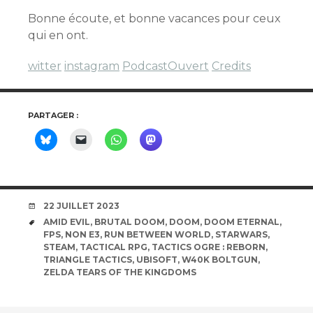
Bonne écoute, et bonne vacances pour ceux
qui en ont.
witter
instagram
PodcastOuvert
Credits
PARTAGER :
DATE
22 JUILLET 2023
ÉTIQUETTES
AMID EVIL
,
BRUTAL DOOM
,
DOOM
,
DOOM ETERNAL
,
FPS
,
NON E3
,
RUN BETWEEN WORLD
,
STARWARS
,
STEAM
,
TACTICAL RPG
,
TACTICS OGRE : REBORN
,
TRIANGLE TACTICS
,
UBISOFT
,
W40K BOLTGUN
,
ZELDA TEARS OF THE KINGDOMS