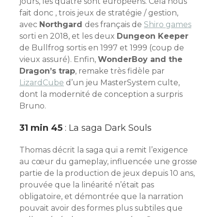
jours, les quatre sont européens. Cela nous
fait donc , trois jeux de stratégie / gestion,
avec
Northgard
des français de
Shiro games
sorti en 2018, et les deux
Dungeon Keeper
de Bullfrog sortis en 1997 et 1999 (coup de
vieux assuré). Enfin,
WonderBoy and the
Dragon’s trap
, remake très fidèle par
LizardCube
d’un jeu MasterSystem culte,
dont la modernité de conception a surpris
Bruno.
31 min 45
: La saga Dark Souls
Thomas décrit la saga qui a remit l’exigence
au cœur du gameplay, influencée une grosse
partie de la production de jeux depuis 10 ans,
prouvée que la linéarité n’était pas
obligatoire, et démontrée que la narration
pouvait avoir des formes plus subtiles que