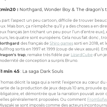
2min20 :
Northgard, Wonder Boy & The dragon’s t
A part l’aspect un peu cartoon, difficile de trouver be
ux. Mais bon, ça n’empêche qu’il y a des choses a en dire. 
jeux français (en trichant un peu pour l’un d’entre eux)
ours, les quatre sont européens. Cela nous fait donc , troi
Northgard
des français de
Shiro games
sorti en 2018, et 
ullfrog sortis en 1997 et 1999 (coup de vieux assuré). En
Dragon’s trap
, remake très fidèle par
LizardCube
d’un je
modernité de conception a surpris Bruno.
31 min 45
: La saga Dark Souls
Thomas décrit la saga qui a remit l’exigence au cœur du
artie de la production de jeux depuis 10 ans, prouvée que
bligatoire, et démontrée que la narration pouvait avoir 
celles généralement proposées. Ou comment
FromSofw
Miyazaki se sont imposés comme des acteurs incontourna