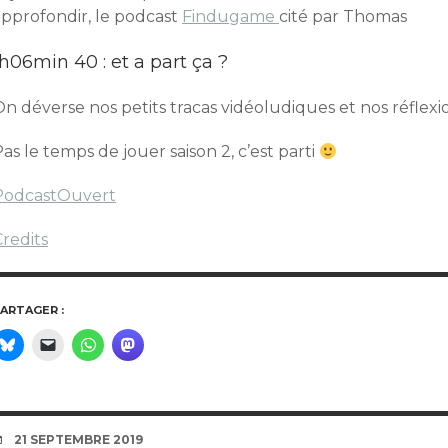
approfondir, le podcast
Findugame
cité par Thomas
1h06min 40 : et a part ça ?
n déverse nos petits tracas vidéoludiques et nos réflexi
as le temps de jouer saison 2, c’est parti
PodcastOuvert
redits
ARTAGER :
DATE
21 SEPTEMBRE 2019