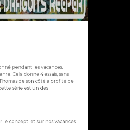
lonné pendant les vacances.
nre. Cela donne 4 essais, sans
 Thomas de son côté a profité de
ette série est un des
ur le concept, et sur nos vacances