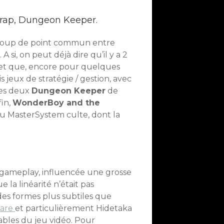
rap, Dungeon Keeper.
aucoup de point commun entre
A si, on peut déjà dire qu’il y a 2
, et que, encore pour quelques
s jeux de stratégie / gestion, avec
les deux
Dungeon Keeper
de
fin,
WonderBoy and the
u MasterSystem culte, dont la
 gameplay, influencée une grosse
 la linéarité n’était pas
des formes plus subtiles que
are
et particulièrement Hidetaka
bles du jeu vidéo. Pour