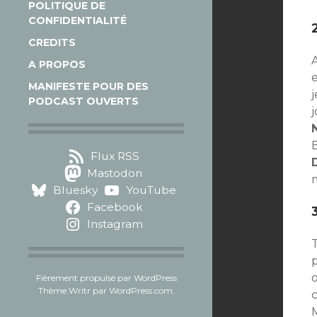
POLITIQUE DE
CONFIDENTIALITÉ
CREDITS
A PROPOS
e
MANIFESTE POUR DES
PODCAST OUVERTS
j
B
Flux RSS
Mastodon
Bluesky
YouTube
Facebook
Instagram
p
o
Fièrement propulsé par WordPress
Thème Writr par
WordPress.com
.