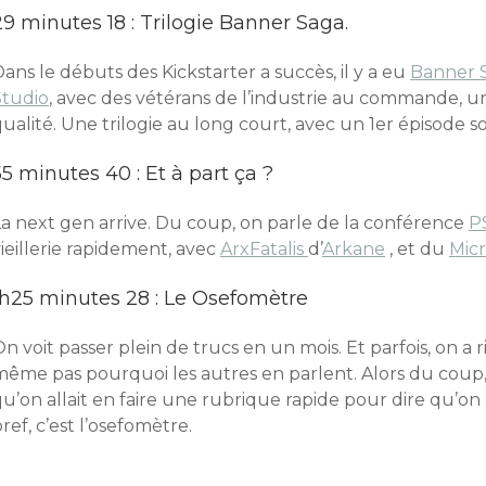
29 minutes 18 : Trilogie Banner Saga.
ans le débuts des Kickstarter a succès, il y a eu
Banner 
Studio
, avec des vétérans de l’industrie au commande, 
ualité. Une trilogie au long court, avec un 1er épisode s
55 minutes 40 : Et à part ça ?
La next gen arrive. Du coup, on parle de la conférence
P
ieillerie rapidement, avec
ArxFatalis
d’
Arkane
, et du
Mic
1h25 minutes 28 : Le Osefomètre
n voit passer plein de trucs en un mois. Et parfois, on a
même pas pourquoi les autres en parlent. Alors du coup, 
u’on allait en faire une rubrique rapide pour dire qu’on a
ref, c’est l’osefomètre.