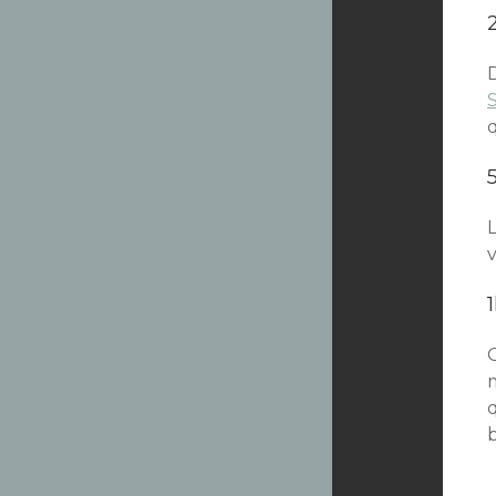
D
q
v
O
q
b