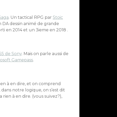
Saga
. Un tactical RPG par
Stoic
un DA dessin animé de grande
orti en 2014 et un 3ieme en 2018 .
S5 de Sony
. Mais on parle aussi de
rosoft Gamepass
.
 rien à en dire, et on comprend
dans notre logique, on s’est dit
 rien à en dire. (vous suivez?),