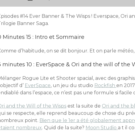
pisodes #14 Ever Banner & The Wisps ! Everspace, Ori and
Trilogie Banner Saga.
0 Minutes 15 : Intro et Sommaire
Comme d’habitude, on se dit bonjour. Et on parle météo,
3 minutes 10 : EverSpace & Ori and the will of the 
Mélanger Rogue Lite et Shooter spacial, avec des graphis
’objectif d’
EverSpace
, un jeu du studio
Rockfish
en 2017,
ndiablé dans l’espace, ce n’est pas une formule si facile
ri and the Will of the Wisps
est la suite de
Ori and the bl
qui se respecte, elle reprend beaucoup de chose du pré
nombreux point.
Bien que le 1er a été globalement appré
étaient nombreux
. Quid de la suite?
Moon Studio
a t il 