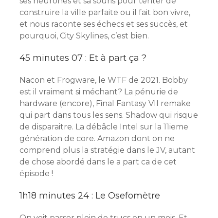
ses neurones et sa souris pour tenter de
construire la ville parfaite ou il fait bon vivre,
et nous raconte ses échecs et ses succès, et
pourquoi, City Skylines, c’est bien.
45 minutes 07 : Et à part ça ?
Nacon et Frogware, le WTF de 2021. Bobby
est il vraiment si méchant? La pénurie de
hardware (encore), Final Fantasy VII remake
qui part dans tous les sens. Shadow qui risque
de disparaitre. La débâcle Intel sur la 11ieme
génération de core. Amazon dont on ne
comprend plus la stratégie dans le JV, autant
de chose abordé dans le a part ca de cet
épisode !
1h18 minutes 24 : Le Osefomètre
On voit passer plein de trucs en un mois. Et