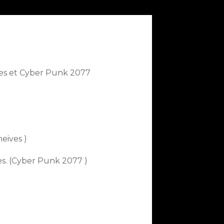
ves et Cyber Punk 2077
eives )
es. (Cyber Punk 2077 )