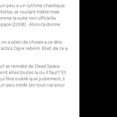
 un peu a un rythme chaotique.
otive, se voulant fidèle mais
omme la suite non officielle
Space (2008) . Alors ca donne
on a plein de choses a ce dire.
actics Ogre reborn. Bref, de ce a
aut se remake de Dead Space
ont elles toutes la ou il faut? Et
qui fera oublié que justement, il
un peu inédit (en tout cas pour