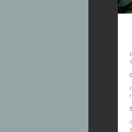
S
r
G