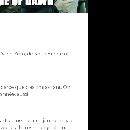
 Dawn Zero, de Kena Bridge of
 parce que c’est important. On
année, aussi.
tistique pour ce jeu sorti il y a
ld a l’univers original, qui