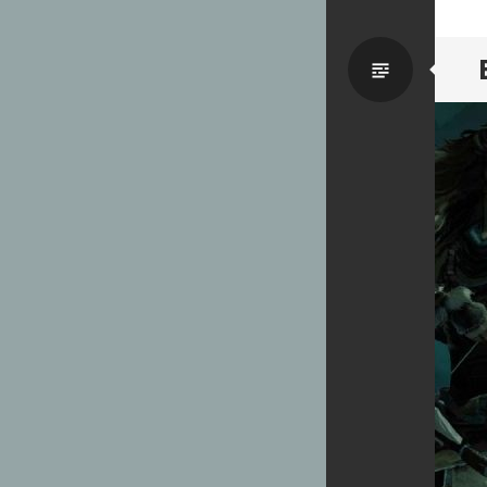
Par
défaut