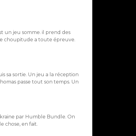
 un jeu somme. il prend des
ne choupitude a toute épreuve.
 sa sortie. Un jeu a la réception
 Thomas passe tout son temps. Un
’Ukraine par Humble Bundle. On
 chose, en fait.