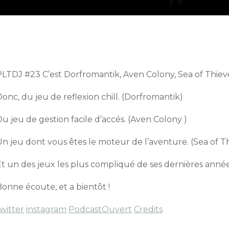
PLTDJ #23 C’est Dorfromantik, Aven Colony, Sea of Thie
onc, du jeu de reflexion chill. (Dorfromantik)
u jeu de gestion facile d’accés. (Aven Colony )
n jeu dont vous êtes le moteur de l’aventure. (Sea of Th
Et un des jeux les plus compliqué de ses dernières anné
onne écoute, et a bientôt !
witter
instagram
PodcastOuvert
Credits