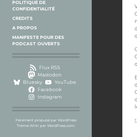
POLITIQUE DE
CONFIDENTIALITÉ
C
CREDITS
m
A PROPOS
MANIFESTE POUR DES
PODCAST OUVERTS
C
Flux RSS
Mastodon
Bluesky
YouTube
d
Facebook
C
Instagram
t
Fièrement propulsé par WordPress
Thème Writr par
WordPress.com
.