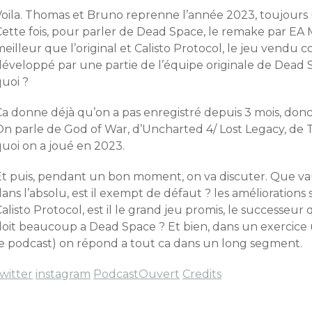
Voila. Thomas et Bruno reprenne l’année 2023, toujours
ette fois, pour parler de Dead Space, le remake par EA M
eilleur que l’original et Calisto Protocol, le jeu vendu c
développé par une partie de l’équipe originale de Dead 
quoi ?
a donne déjà qu’on a pas enregistré depuis 3 mois, donc 
On parle de God of War, d’Uncharted 4/ Lost Legacy, de T
quoi on a joué en 2023.
Et puis, pendant un bon moment, on va discuter. Que v
ans l’absolu, est il exempt de défaut ? les améliorations s
alisto Protocol, est il le grand jeu promis, le successeur 
doit beaucoup a Dead Space ? Et bien, dans un exercice 
le podcast) on répond a tout ca dans un long segment.
witter
instagram
PodcastOuvert
Credits